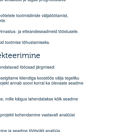
etele tootmisliinide väljatöötamist,
kte.
virnastus- ja etteandeseadmeid tööstusele.
aid tootmise tõhustamiseks.
ekteerimine
ahendatavad tööosad järgmised:
 selgitame kliendiga koostöös välja tegeliku
ojekt annab soovi korral ka ülevaate seadme
ne, mille käigus lahendatakse kõik seadme
 projekti kohendamine vastavalt analüüsi
mine ja seadme töötsükli analüüs.