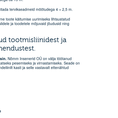
hitada tervikseadmeid mõõtudega 4 × 2,5 m.
me toote käitumise uurimiseks lihtsustatud
alidele ja toodetele mõjuvaid jõudusid ning
ud tootmisliinidest ja
hendustest.
sin.
Nõmm Insenerid OÜ on välja töötanud
aatseks pesemiseks ja virnastamiseks. Seade on
liinilt kasti ja selle vastavalt ettenähtud
e