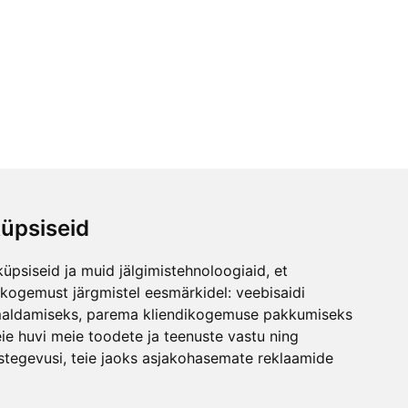
üpsiseid
üpsiseid ja muid jälgimistehnoloogiaid, et
skogemust järgmistel eesmärkidel:
veebisaidi
maldamiseks
,
parema kliendikogemuse pakkumiseks
ie huvi meie toodete ja teenuste vastu ning
stegevusi
,
teie jaoks asjakohasemate reklaamide