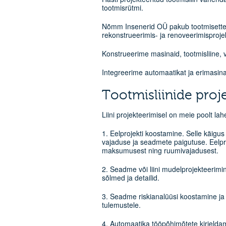
tootmisrütmi.
Nõmm Insenerid OÜ pakub tootmisettevõt
rekonstrueerimis- ja renoveerimisproje
Konstrueerime masinaid, tootmisliine, 
Integreerime automaatikat ja erimasin
Tootmisliinide proj
Liini projekteerimisel on meie poolt l
1. Eelprojekti koostamine. Selle käigus
vajaduse ja seadmete paigutuse. Eelpr
maksumusest ning ruumivajadusest.
2. Seadme või liini mudelprojekteerimi
sõlmed ja detailid.
3. Seadme riskianalüüsi koostamine ja
tulemustele.
4. Automaatika tööpõhimõtete kirjelda