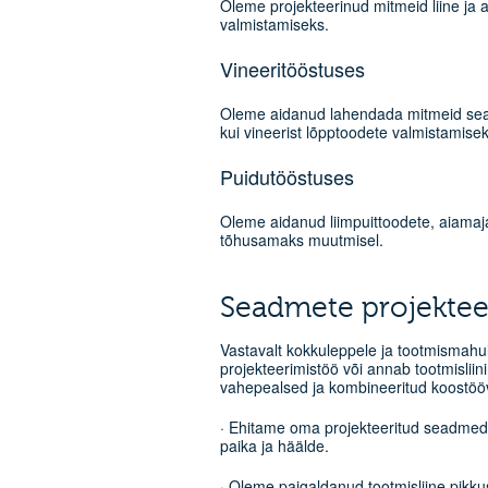
Oleme projekteerinud mitmeid liine j
valmistamiseks.
Vineeritööstuses
Oleme aidanud lahendada mitmeid seadme
kui vineerist lõpptoodete valmistamisek
Puidutööstuses
Oleme aidanud liimpuittoodete, aiamaj
tõhusamaks muutmisel.
Seadmete projektee
Vastavalt kokkuleppele ja tootmismahu
projekteerimistöö või annab tootmisliin
vahepealsed ja kombineeritud koostööv
· Ehitame oma projekteeritud seadmed 
paika ja häälde.
· Oleme paigaldanud tootmisliine pikk