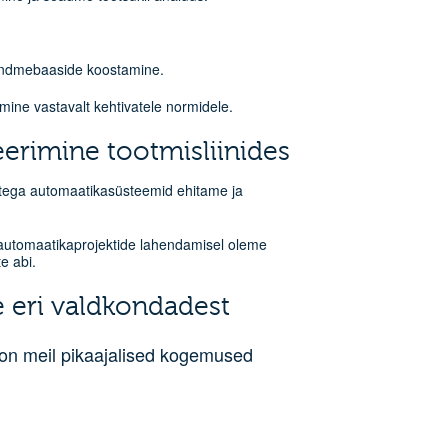
a andmebaaside koostamine.
mine vastavalt kehtivatele normidele.
erimine tootmisliinides
itega automaatikasüsteemid ehitame ja
 automaatikaprojektide lahendamisel oleme
e abi.
 eri valdkondadest
l on meil pikaajalised kogemused