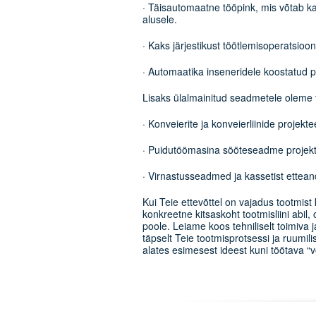
· Täisautomaatne tööpink, mis võtab ka
alusele.
· Kaks järjestikust töötlemisoperatsioon
· Automaatika inseneridele koostatud p
Lisaks ülalmainitud seadmetele oleme 
· Konveierite ja konveierliinide projekt
· Puidutöömasina sööteseadme projekt
· Virnastusseadmed ja kassetist ettea
Kui Teie ettevõttel on vajadus tootmis
konkreetne kitsaskoht tootmisliini ab
poole. Leiame koos tehniliselt toimiva 
täpselt Teie tootmisprotsessi ja ruumi
alates esimesest ideest kuni töötava “võ