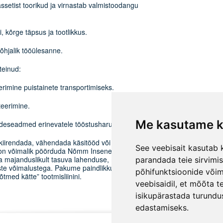
ssetist toorikud ja virnastab valmistoodangu
i, kõrge täpsus ja tootlikkus.
õhjalik tööülesanne.
teinud:
eerimine puistainete transportimiseks.
eerimine.
Me kasutame k
ndeseadmed erinevatele tööstusharudele.
t kiirendada, vähendada käsitööd või lahendada
See veebisait kasutab k
il, on võimalik pöörduda Nõmm Insenerid OÜ
ja majanduslikult tasuva lahenduse, mis sobitub
parandada teie sirvimi
liste võimalustega. Pakume paindlikku koostööd
põhifunktsioonide või
tmed kätte” tootmisliinini.
veebisaidil
,
et mõõta te
isikupärastada turundu
edastamiseks
.