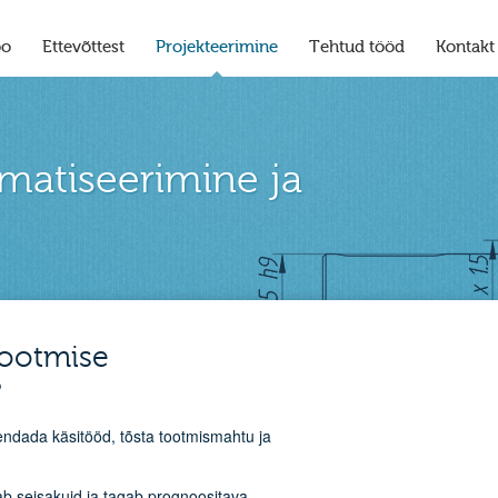
oo
Ettevõttest
Projekteerimine
Tehtud tööd
Kontakt
matiseerimine ja
tootmise
?
ndada käsitööd, tõsta tootmismahtu ja
dab seisakuid ja tagab prognoositava