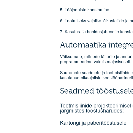
5. Tööjooniste koostamine.
6. Tootmiseks vajalike lõikusfailide j
7. Kasutus- ja hooldusjuhendite koosta
Automaatika integre
Väiksemate, mõnede täiturite ja andur
programmeerime valmis majasiseselt.
Suuremate seadmete ja tootmisliinide
kasutanud pikaajaliste koostööpartnerit
Seadmed tööstusele
Tootmisliinide projekteerimise
järgmistes tööstusharudes:
Kartongi ja paberitööstusele