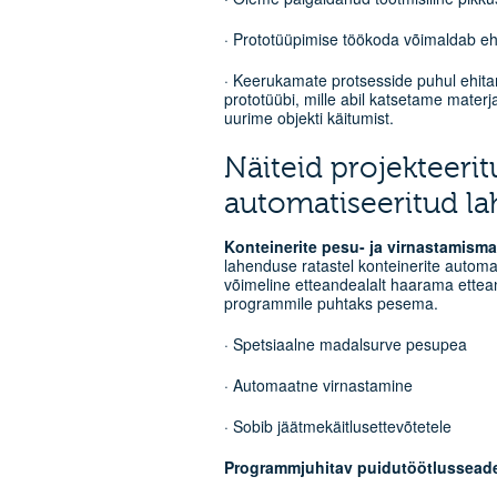
· Prototüüpimise töökoda võimaldab e
· Keerukamate protsesside puhul ehita
prototüübi, mille abil katsetame materj
uurime objekti käitumist.
Näiteid projekteerit
automatiseeritud la
Konteinerite pesu- ja virnastamisma
lahenduse ratastel konteinerite autom
võimeline etteandealalt haarama etteande
programmile puhtaks pesema.
· Spetsiaalne madalsurve pesupea
· Automaatne virnastamine
· Sobib jäätmekäitlusettevõtetele
Programmjuhitav puidutöötlussead