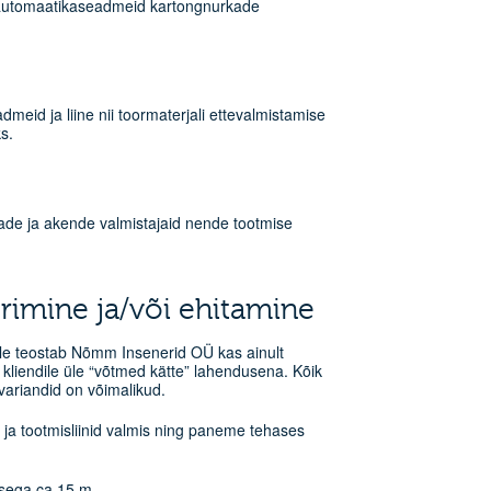
a automaatikaseadmeid kartongnurkade
id ja liine nii toormaterjali ettevalmistamise
s.
ade ja akende valmistajaid nende tootmise
rimine ja/või ehitamine
le teostab Nõmm Insenerid OÜ kas ainult
i kliendile üle “võtmed kätte” lahendusena. Kõik
ariandid on võimalikud.
ja tootmisliinid valmis ning paneme tehases
usega ca 15 m.