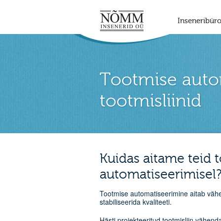
Inseneribür
Tootmise auto
tootmisliinid
Kuidas aitame teid 
automatiseerimisel
Tootmise automatiseerimine aitab vähe
stabiliseerida kvaliteeti.
Hästi projekteeritud tootmisliin vähen